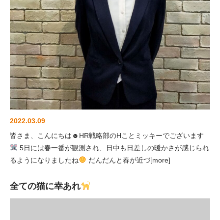
2022.03.09
皆さま、こんにちは☻HR戦略部のHことミッキーでございます
5日には春一番が観測され、日中も日差しの暖かさが感じられ
るようになりましたね
だんだんと春が近づ[more]
全ての猫に幸あれ