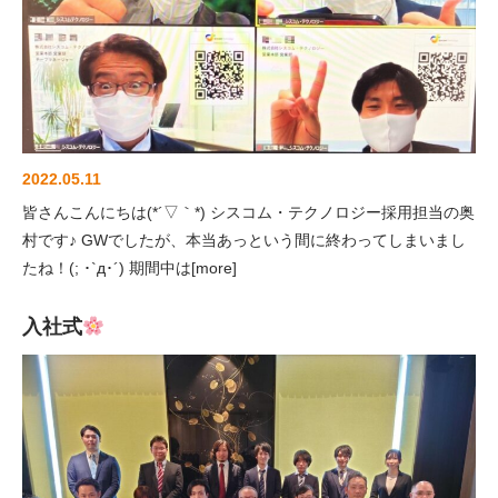
2022.05.11
システム開
新卒採
中途採
皆さんこんにちは(*´▽｀*) シスコム・テクノロジー採用担当の奥
発
用
用
村です♪ GWでしたが、本当あっという間に終わってしまいまし
メディカル
たね！(; ･`д･´) 期間中は[more]
インフラ
入社式
DX推進
品質マネジ
メント
ビジネスサ
ービス