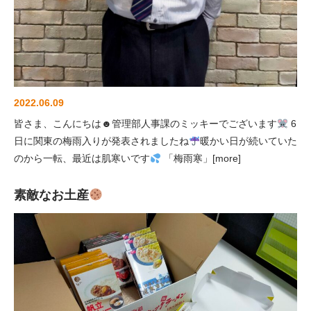
2022.06.09
皆さま、こんにちは☻管理部人事課のミッキーでございます
6
日に関東の梅雨入りが発表されましたね
暖かい日が続いていた
のから一転、最近は肌寒いです
「梅雨寒」[more]
素敵なお土産