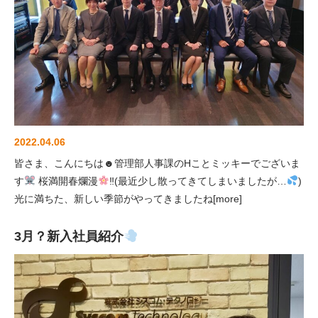
延命保守
Webコンサ
ルティング
各種サービ
ス
2022.04.06
皆さま、こんにちは☻管理部人事課のHことミッキーでございま
す
桜満開春爛漫
‼(最近少し散ってきてしまいましたが…
)
光に満ちた、新しい季節がやってきましたね[more]
3月？新入社員紹介