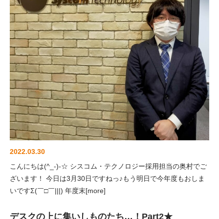
2022.03.30
こんにちは(^_-)-☆ シスコム・テクノロジー採用担当の奥村でご
ざいます！ 今日は3月30日ですねっ♪もう明日で今年度もおしま
いですΣ(￣□￣|||) 年度末[more]
デスクの上に集いしものたち…！Part2★