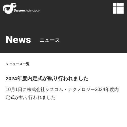
企業情報
組織図
代表挨拶
経営理念
News
ニュース
主要取引先
ロゴに込めた
行動指針
想い
沿革
＞ニュース一覧
2024年度内定式が執り行われました
10月1日に株式会社シスコム・テクノロジー2024年度内
定式が執り行われました