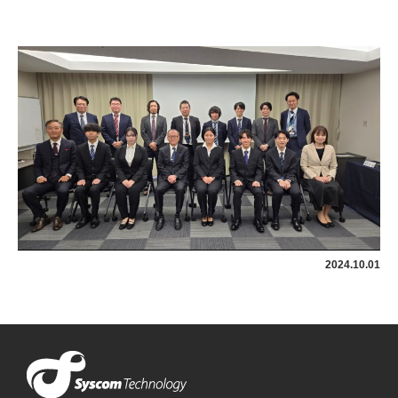
システム開
新卒採
中途採
発
用
用
メディカル
インフラ
DX推進
品質マネジ
メント
ビジネスサ
ービス
2024.10.01
延命保守
Webコンサ
ルティング
各種サービ
ス