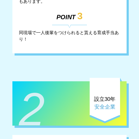
もあります。
3
POINT
同現場で一人後輩をつけられると貰える育成手当あ
り！
2
設立30年
安全企業