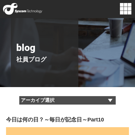
企業情報
組織図
代表挨拶
経営理念
blog
主要取引先
ロゴに込めた
行動指針
想い
社員ブログ
沿革
今日は何の日？～毎日が記念日～Part10