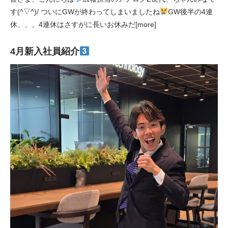
す(^▽^)/ ついにGWが終わってしまいましたね
GW後半の4連
休、、、4連休はさすがに長いお休みだ[more]
4月新入社員紹介