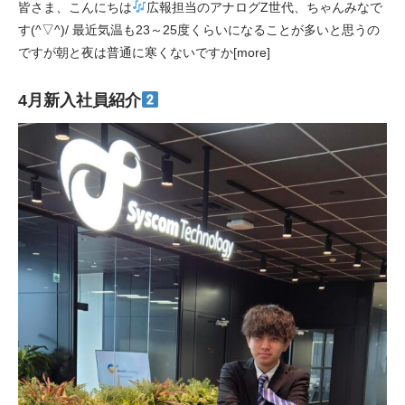
皆さま、こんにちは
広報担当のアナログZ世代、ちゃんみなで
す(^▽^)/ 最近気温も23～25度くらいになることが多いと思うの
ですが朝と夜は普通に寒くないですか[more]
4月新入社員紹介
システム開
新卒採
中途採
発
用
用
メディカル
インフラ
DX推進
品質マネジ
メント
ビジネスサ
ービス
延命保守
Webコンサ
ルティング