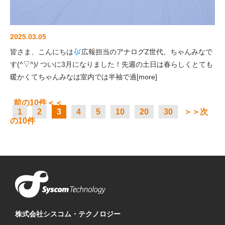
2025.03.05
皆さま、こんにちは
広報担当のアナログZ世代、ちゃんみなで
す(^▽^)/ ついに3月になりました！先週の土日は春らしくとても
暖かくてちゃんみなは室内では半袖で過[more]
前の10件＜＜
1
2
3
4
5
10
20
30
＞＞次
の10件
株式会社シスコム・テクノロジー