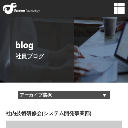
企業情報
組織図
代表挨拶
経営理念
blog
主要取引先
ロゴに込めた
行動指針
想い
社員ブログ
沿革
社内技術研修会(システム開発事業部)