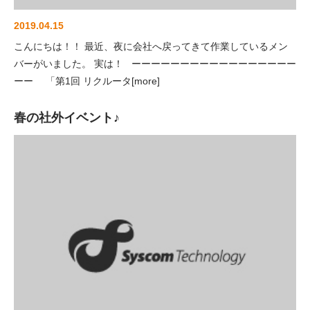
DX推進
2019.04.15
品質マネジ
こんにちは！！ 最近、夜に会社へ戻ってきて作業しているメン
メント
バーがいました。 実は！ ーーーーーーーーーーーーーーーーー
ビジネスサ
ーー 「第1回 リクルータ[more]
ービス
延命保守
春の社外イベント♪
Webコンサ
ルティング
各種サービ
ス