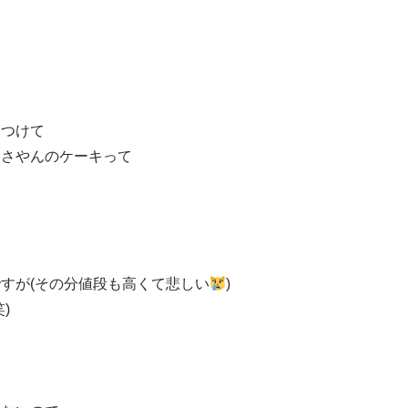
こつけて
キさやんのケーキって
すが(その分値段も高くて悲しい
)
)