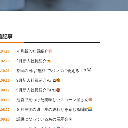
着記事
４月新入社員紹介
.04.23
2月新入社員紹介
.02.10
都民の日は“無料”でパンダに会える！？
.10.01
9月新入社員紹介Part2
.09.25
9月新入社員紹介Part1
.09.17
池袋で見つけた美味しいスコーン屋さん
.09.10
８月最後の週、夏の終わりを感じる瞬間
.08.27
話題になっているあの展示会
.08.20