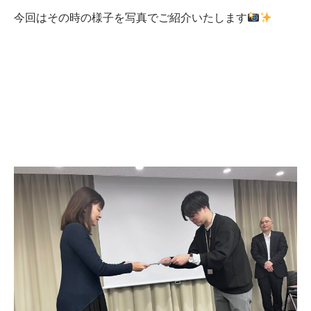
今回はその時の様子を写真でご紹介いたします
システム開
新卒採
中途採
発
用
用
メディカル
インフラ
DX推進
品質マネジ
メント
ビジネスサ
ービス
延命保守
Webコンサ
ルティング