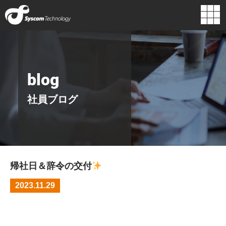
企業情報
組織図
代表挨拶
経営理念
blog
主要取引先
ロゴに込めた
行動指針
想い
社員ブログ
沿革
帰社日＆辞令の交付
2023.11.29