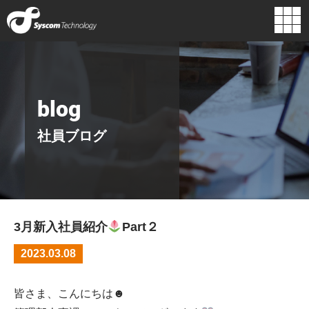
企業情報
組織図
代表挨拶
経営理念
blog
主要取引先
ロゴに込めた
行動指針
想い
社員ブログ
沿革
3月新入社員紹介
Part２
2023.03.08
皆さま、こんにちは☻