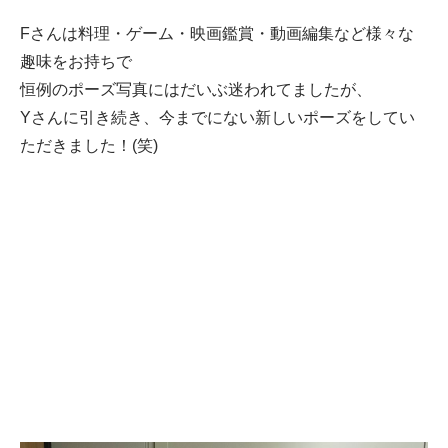
品質マネジ
Fさんは料理・ゲーム・映画鑑賞・動画編集など様々な
メント
趣味をお持ちで
ビジネスサ
恒例のポーズ写真にはだいぶ迷われてましたが、
ービス
Yさんに引き続き、今までにない新しいポーズをしてい
延命保守
ただきました！(笑)
Webコンサ
ルティング
各種サービ
ス