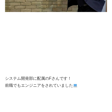
システム開発部に配属のFさんです！
システム開
新卒採
中途採
発
用
用
前職でもエンジニアをされていました
メディカル
インフラ
DX推進