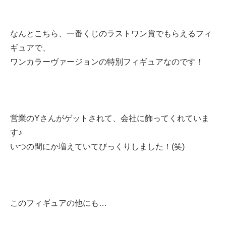
システム開
新卒採
中途採
発
用
用
なんとこちら、一番くじのラストワン賞でもらえるフィ
メディカル
ギュアで、
インフラ
ワンカラーヴァージョンの特別フィギュアなのです！
DX推進
品質マネジ
メント
ビジネスサ
営業のYさんがゲットされて、会社に飾ってくれていま
ービス
す♪
延命保守
いつの間にか増えていてびっくりしました！(笑)
Webコンサ
ルティング
各種サービ
ス
このフィギュアの他にも…