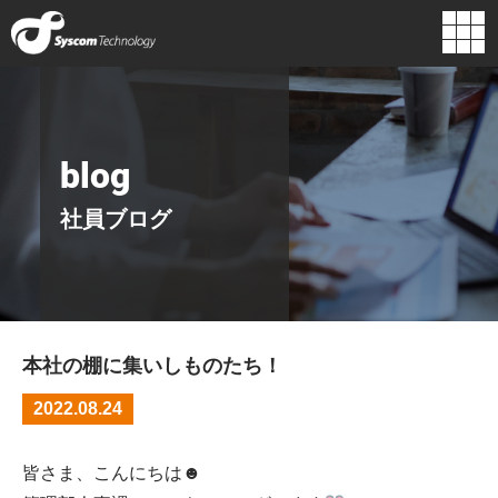
企業情報
組織図
代表挨拶
経営理念
blog
主要取引先
ロゴに込めた
行動指針
想い
社員ブログ
沿革
本社の棚に集いしものたち！
2022.08.24
皆さま、こんにちは☻